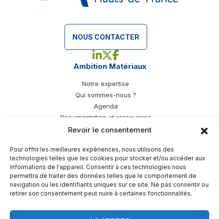
NOUS CONTACTER
Linkedin - Ambition Matériaux
X - Ambition Matériaux
Facebook - Ambition Mat
Ambition Matériaux
Notre expertise
Qui sommes-nous ?
Agenda
Documentation et ressources
Filières de l’ambition
Revoir le consentement
Bois
Pour offrir les meilleures expériences, nous utilisons des
Papier/carton
technologies telles que les cookies pour stocker et/ou accéder aux
Plasturgie
informations de l'appareil. Consentir à ces technologies nous
permettra de traiter des données telles que le comportement de
Textiles
navigation ou les identifiants uniques sur ce site. Ne pas consentir ou
Verre
retirer son consentement peut nuire à certaines fonctionnalités.
Principes d’économie circulaire
Bâtiment durable