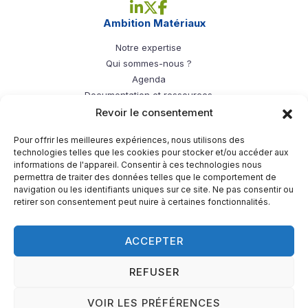
Linkedin - Ambition Matériaux
X - Ambition Matériaux
Facebook - Ambition Mat
Ambition Matériaux
Notre expertise
Qui sommes-nous ?
Agenda
Documentation et ressources
Filières de l’ambition
Revoir le consentement
Bois
Pour offrir les meilleures expériences, nous utilisons des
Papier/carton
technologies telles que les cookies pour stocker et/ou accéder aux
informations de l'appareil. Consentir à ces technologies nous
Plasturgie
permettra de traiter des données telles que le comportement de
Textiles
navigation ou les identifiants uniques sur ce site. Ne pas consentir ou
Verre
retirer son consentement peut nuire à certaines fonctionnalités.
Principes d’économie circulaire
Bâtiment durable
ACCEPTER
REFUSER
Mentions légales
Politique de cookies (UE)
VOIR LES PRÉFÉRENCES
© 2026
AMBITIONS MATÉRIAUX
— PRODUCTION
NEOWEB.FR