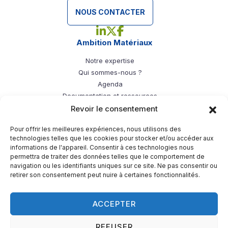
NOUS CONTACTER
Linkedin - Ambition Matériaux
X - Ambition Matériaux
Facebook - Ambition Mat
Ambition Matériaux
Notre expertise
Qui sommes-nous ?
Agenda
Documentation et ressources
Filières de l’ambition
Revoir le consentement
Bois
Pour offrir les meilleures expériences, nous utilisons des
Papier/carton
technologies telles que les cookies pour stocker et/ou accéder aux
informations de l'appareil. Consentir à ces technologies nous
Plasturgie
permettra de traiter des données telles que le comportement de
Textiles
navigation ou les identifiants uniques sur ce site. Ne pas consentir ou
Verre
retirer son consentement peut nuire à certaines fonctionnalités.
Principes d’économie circulaire
Bâtiment durable
ACCEPTER
REFUSER